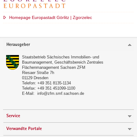
a
v
Homepage Europastadt Görlitz | Zgorzelec
i
Weitere
g
Information
a
Footer-
t
Herausgeber
Bereich
i
o
Staatsbetrieb Sächsisches Immobilien- und
Baumanagement, Geschäftsbereich Zentrales
n
Flächenmanagement Sachsen ZFM
Riesaer Straße 7h
01129
Dresden
Telefon:
+49 351 8135-1134
Telefax:
+49 351 451099-1100
E-Mail:
info@zfm.smf.sachsen.de
Service
Verwandte Portale