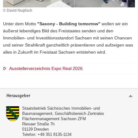
a
© David Nuglisch
v
i
Unter dem Motto
"Saxony - Building tomorrow"
wollen wir ein
g
äußerst lebendiges Bild des Freistaates senden und den
a
Immobilien- und Investitionsstandort Sachsen mit seinen Chancen
t
und seiner Strahlkraft ganzheitlich präsentieren und aufzeigen was
i
alles in Zukunft im Freistaat Sachsen entstehen wird.
o
n
Ausstellerverzeichnis Expo Real 2026
Weitere
Information
Footer-
Herausgeber
Bereich
Staatsbetrieb Sächsisches Immobilien- und
Baumanagement, Geschäftsbereich Zentrales
Flächenmanagement Sachsen ZFM
Riesaer Straße 7h
01129
Dresden
Telefon:
+49 351 8135-1134