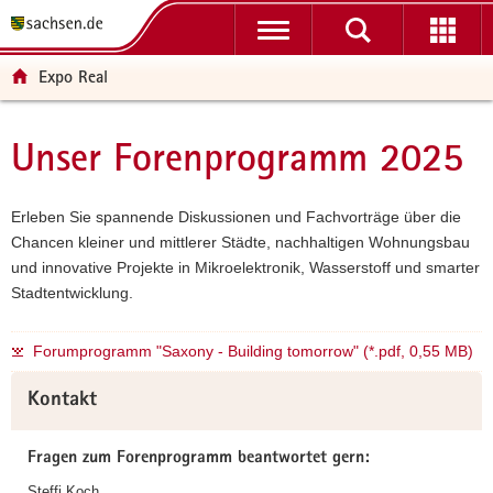
P
P
H
W
F
o
o
a
e
o
r
r
u
i
o
Expo Real
t
t
p
t
t
a
a
t
e
e
l
l
i
r
r
Unser Forenprogramm 2025
Hauptinhalt
ü
n
n
e
-
b
a
h
I
B
e
v
a
n
e
Erleben Sie spannende Diskussionen und Fachvorträge über die
r
i
l
f
r
Chancen kleiner und mittlerer Städte, nachhaltigen Wohnungsbau
g
g
t
o
e
und innovative Projekte in Mikroelektronik, Wasserstoff und smarter
r
a
r
i
Stadtentwicklung.
e
t
m
c
i
i
a
h
Forumprogramm "Saxony - Building tomorrow" (*.pdf, 0,55 MB)
f
o
t
Weitere
e
n
i
Kontakt
Information
n
o
d
n
Fragen zum Forenprogramm beantwortet gern:
e
N
Steffi Koch