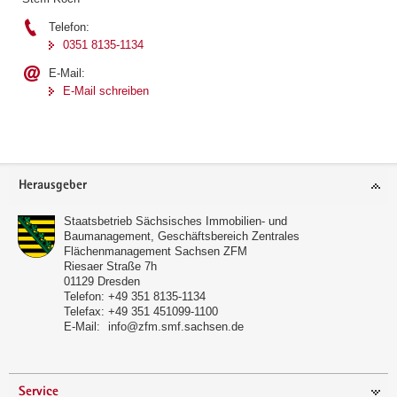
a
Telefon:
v
0351 8135-1134
i
E-Mail:
g
E-Mail schreiben
a
t
i
o
Footer-
n
Herausgeber
Bereich
Staatsbetrieb Sächsisches Immobilien- und
Baumanagement, Geschäftsbereich Zentrales
Flächenmanagement Sachsen ZFM
Riesaer Straße 7h
01129
Dresden
Telefon:
+49 351 8135-1134
Telefax:
+49 351 451099-1100
E-Mail:
info@zfm.smf.sachsen.de
Service